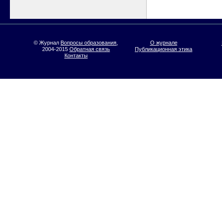
© Журнал
Вопросы образования
,
О журнале
2004-2015
Обратная связь
Публикационная этика
Контакты